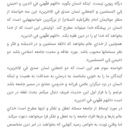
درگاه ربوبي نيست. اينکه انسان بگويد «اللهم فقّهني في الدين و احببني
إلي المسلمين و الجعلني لسان صدق في الآخرين» اين سه خواسته از
منظر مولايمان امام باقر(عليه السلام) از بزرگ‎ترين خواسته‎هايي است که
انسان در پيشگاه خدا مي‎تواند مطرح کند. اولينش اين است که از خدا
بخواهد که خدا او را در دين فقيه بکند. «اللهم فقّهني في الدين».
همچنين از خداي عالم بخواهد که ذائقه مسلمين و در انديشه و فکر و
نظر مسلمان‎ها محبوب باشد. مورد علاقه و محبت جامعه اسلامي باشد «و
احببني إلي المسلمين».
خواسته سوم هم اين است که «و اجعلني لسان صدق في الآخرين»
آيندگان ما را به خوبي بشناسند به درستي به صداقت به هميت و اينکه
انسان در نزد ديگران عالمي فرزانه و خدومي صادق در مسير جامعه باشد
عرضم را با فراز اول اين حديث شريف دنبال مي‎کنم. بحث تفقه در دين
است «اللهم فقّهني في الدين».
در مورد اوساط از جامعه مسئله تعقل و تفکر و اينها مطرح است خداي
عالم بارها و بارها افراد جامعه را به تعقل و تفکر فرا مي‎خواهد دعوت مي‎کند.
اما وقتي نوبت به خواص رسيد آنهايي که بخواهند در امر دين متخصص