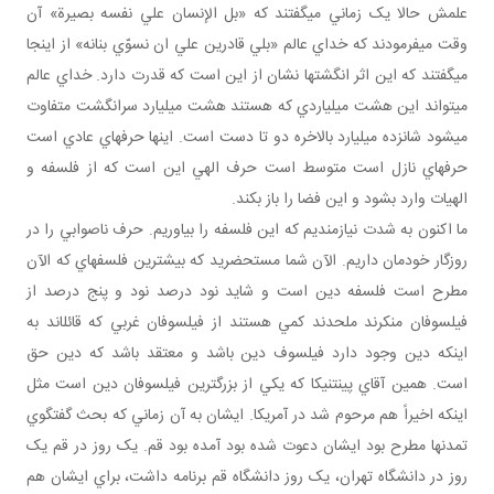
علمش حالا يک زماني مي‎گفتند که «بل الإنسان علي نفسه بصيرة» آن
وقت مي‎فرمودند که خداي عالم «بلي قادرين علي ان نسوّي بنانه» از اينجا
مي‎گفتند که اين اثر انگشت‎ها نشان از اين است که قدرت دارد. خداي عالم
مي‎تواند اين هشت ميلياردي که هستند هشت ميليارد سرانگشت متفاوت
مي‎شود شانزده ميليارد بالاخره دو تا دست است. اينها حرف‎هاي عادي است
حرف‎هاي نازل است متوسط است حرف الهي اين است که از فلسفه و
الهيات وارد بشود و اين فضا را باز بکند.
ما اکنون به شدت نيازمنديم که اين فلسفه را بياوريم. حرف ناصوابي را در
روزگار خودمان داريم. الآن شما مستحضريد که بيشترين فلسفه‎اي که الآن
مطرح است فلسفه دين است و شايد نود درصد نود و پنج درصد از
فيلسوفان منکرند ملحدند کمي هستند از فيلسوفان غربي که قائل‎اند به
اينکه دين وجود دارد فيلسوف دين باشد و معتقد باشد که دين حق
است. همين آقاي پينتنيکا که يکي از بزرگ‎ترين فيلسوفان دين است مثل
اينکه اخيراً هم مرحوم شد در آمريکا. ايشان به آن زماني که بحث گفتگوي
تمدن‎ها مطرح بود ايشان دعوت شده بود آمده بود قم. يک روز در قم يک
روز در دانشگاه تهران، يک روز دانشگاه قم برنامه داشت، براي ايشان هم