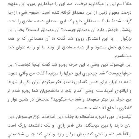
مثلاً اسم اين را مي‎گذاريم درخت، اسم اين را مي‎گذاريم زمين، اين مفهوم
درخت مفهوم زمين از اين مصداق گرفته شده است. مفهوم شيء از چه
گرفته شده؟ ما يک مصداقي داريم که اين مصداق همه مصاديق را تحت
پوشش خودش دارد آن مصداق چيست؟ آن مصداق کيست؟ وقتي اين
بزرگوار ... با اين استدلال روبرو شد گفت ما آن مصداقي که بر همه
مصاديق حمل مي‎شود و از همه مصاديق از اويند ما او را به عنوان خدا
مي‎شناسيم.
اين فيلسوف دين وقتي با اين حرف روبرو شد گفت اينجا کجاست؟ اين
حرف‎ها چيست؟ شما چه‎جوري اين حرف‎ها را مي‎زنيد؟ گفت من وقتي دعوت
شدم به ايران براي همين گفتگوي تمدن‎ها فکر مي‎کردم ايران يکي از شهرها
و ايالت‎هاي آمريکاست. وقتي آمدم اينجا با دانشجويان شما روبرو شدم از
من حرف مرا بهتر مي‎فهمند و شما چه مي‎گوييد؟ تعجبش در همين نوار و
گفتگوي با حاج آقا داشتند هست.
فيلسوفان دين امروزه متأسفانه به جنگ دين آمده‎اند. نوع فيلسوفان دين
الآن دارند با دين مي‎جنگند. مثل فخر رازي او يک دانشمند بزرگ است
واقعاً هم علم را تي‎تي کند پيش مرغان ريزد و تي‎تي کند چنين شخصيتي