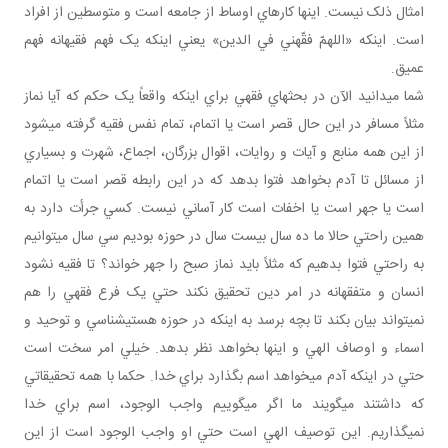
امثال ذلک نيست. اينها کارهاي اوساط از جامعه است و متوسطين از افراد
است. اينکه «اللهمّ فقّهني في الدين» يعني اينکه يک فهم فقيهانه فهم
عميق.
شما مي‎دانيد الآن در بحث‎هاي فقهي براي اينکه واقعاً يک حکم که آيا نماز
مثلاً مسافر در اين حال قصر است يا اتمام، تمام نفس فقيه گرفته مي‎شود
از اين همه منابع و آيات و روايات، اقوال بزرگان، اجماع، شهرت و بسياري
از مسائل تا آدم بخواهد فتوا بدهد که در اين رابطه قصر است يا اتمام
است يا جهر است يا اخفات است کار آساني نيست. کسي جرأت دارد به
همين راحتي حالا ما ده سال بيست سال در حوزه بوديم سي سال مي‎توانيم
به راحتي فتوا بدهيم که مثلاً بايد نماز صبح را جهر خواند؟ تا فقيه نشود
انسان و متفقهانه در امر دين تحقيق نکند حتي يک فرع فقهي را هم
نمي‎تواند بيان بکند تا بچه برسد به اينکه در حوزه هستي‎شناسي و توحيد و
اسماء و اوصاف الهي و اينها بخواهد نظر بدهد. خيلي امر سخت است
حتي در اينکه آدم مي‎خواهد اسم بگذارد براي خدا. حکما با همه تحقيقاتي
که داشتند مي‎گويند ما اگر مي‎گوييم واجب الوجود، اسم براي خدا
نمي‎گذاريم. اين توصيف الهي است حتي او واجب الوجود است از اين