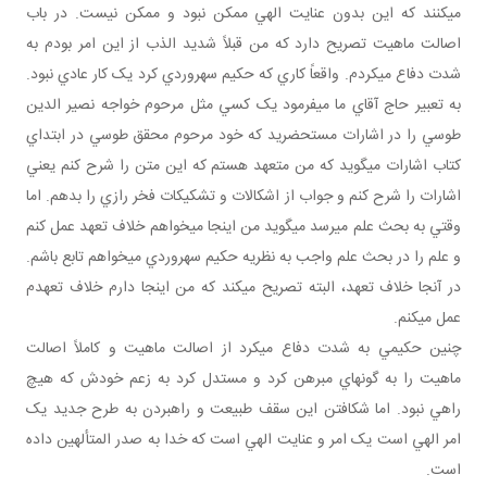
مي‎کنند که اين بدون عنايت الهي ممکن نبود و ممکن نيست. در باب
اصالت ماهيت تصريح دارد که من قبلاً شديد الذب از اين امر بودم به
شدت دفاع مي‎کردم. واقعاً کاري که حکيم سهروردي کرد يک کار عادي نبود.
به تعبير حاج آقاي ما مي‎فرمود يک کسي مثل مرحوم خواجه نصير الدين
طوسي را در اشارات مستحضريد که خود مرحوم محقق طوسي در ابتداي
کتاب اشارات مي‎گويد که من متعهد هستم که اين متن را شرح کنم يعني
اشارات را شرح کنم و جواب از اشکالات و تشکيکات فخر رازي را بدهم. اما
وقتي به بحث علم مي‎رسد مي‎گويد من اينجا مي‎خواهم خلاف تعهد عمل کنم
و علم را در بحث علم واجب به نظريه حکيم سهروردي مي‎خواهم تابع باشم.
در آنجا خلاف تعهد، البته تصريح مي‎کند که من اينجا دارم خلاف تعهدم
عمل مي‎کنم.
چنين حکيمي به شدت دفاع مي‎کرد از اصالت ماهيت و کاملاً اصالت
ماهيت را به گونه‎اي مبرهن کرد و مستدل کرد به زعم خودش که هيچ
راهي نبود. اما شکافتن اين سقف طبيعت و راه‎بردن به طرح جديد يک
امر الهي است يک امر و عنايت الهي است که خدا به صدر المتألهين داده
است.