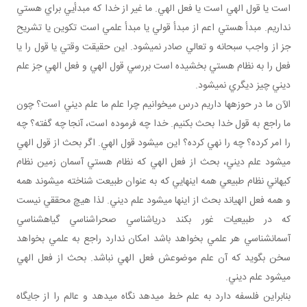
است يا قول الهي است يا فعل الهي. ما غير از خدا که مبدأيي براي هستي
نداريم. مبدأ هستي اعم از مبدأ قولي يا مبدأ علمي است تکوين يا تشريح
جز از واجب سبحانه و تعالي صادر نمي‎شود. اين حقيقت وقتي يا قول را يا
فعل را به نظام هستي بخشيده است بررسي قول الهي و فعل الهي جز علم
ديني چيز ديگري نمي‎شود.
الآن ما در حوزه‎ها داريم درس مي‎خوانيم چرا علم ما علم ديني است؟ چون
ما راجع به قول خدا بحث بکنيم. خدا چه فرموده است، آنجا چه گفته؟ چه
را امر کرده؟ چه را نهي کرده؟ اين مي‎شود قول الهي. اگر بحث از قول الهي
مي‎شود علم ديني، بحث از فعل الهي که نظام هستي آسمان زمين نظام
کيهاني نظام طبيعي همه اينهايي که به عنوان طبيعت شناخته مي‎شوند همه
و همه فعل الهي‎اند بحث از اينها مي‎شود علم ديني. لذا هيچ محققي نيست
که در طبيعيات غور بکند درياشناسي صحراشناسي گياه‎شناسي
آسمان‎شناسي هر علمي بخواهد باشد امکان ندارد راجع به علمي بخواهد
سخن بگويد که آن علم موضوعش فعل الهي نباشد. بحث از فعل الهي
مي‎شود علم ديني.
بنابراين فلسفه دارد به علم خط مي‎دهد نگاه مي‎دهد و عالم را از جايگاه