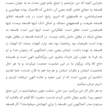
بنابراين آنچه که من عرايضم را جمع بکنم چون بحث ما به عنوان نسبت
فلسفه به معناي خاص کلمه يعني آن دانشي که کلاسيک بوده جهان‎بيني و
هستي‎شناسي، نه فلسفه‎اي که امروز رايج است در باب فلسفه اخلاق
فلسفه طبيعت و فلسفه‎هاي مضاف و امثال ذلک اينها فلسفه نيست اينها
فلسفيدن است تعقل است عقل‎گرايي است اينها اين است فلسفه به
معناي اينکه در مقابل دانش باشد نيست. در گذشته فلسفه در مقابل علوم
بوده است طبيعيات بود رياضيات بود بعد وارد الهيات مي‎شد که الهيات را
فلسفه به عهده داشت. ايشان يعني صدر المتألهين که رضوان خدا بر او
باد فردا به عنوان اول خرداد سالروز اين بزرگ‎حکيم الهي است و هميشه
حاج آقا والد بزرگوار ما در اين مناسبت صحبت مي‎کردند و به هر حال
شخصيت ايشان و نظرات ايشان و هر چه هم ما الآن خدمت شما تقديم
داشتيم آن چيزي است که از اين سفره و مائده الهي دريافت کرديم و
داريم عرض مي‎کنيم.
به هر حال کار اين بزرگمرد من حتي ديشب چون مي‎خواستيم در اين جمع
حضور پيدا بکنيم سؤال خاص کردم خدمت حضرت آقا گفتم که بالاخره آيا
مرحوم صدر المتألهين اين فلسفه را براي الهياتش مي‎خواسته؟ اگر فلسفه