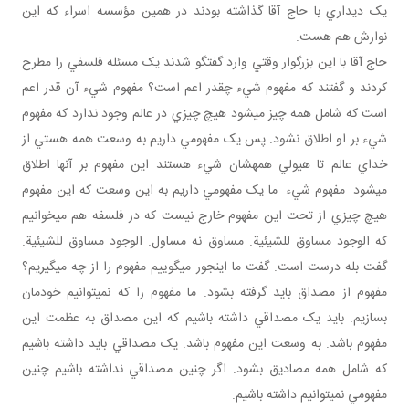
يک ديداري با حاج آقا گذاشته بودند در همين مؤسسه اسراء که اين
نوارش هم هست.
حاج آقا با اين بزرگوار وقتي وارد گفتگو شدند يک مسئله فلسفي را مطرح
کردند و گفتند که مفهوم شيء چقدر اعم است؟ مفهوم شيء آن قدر اعم
است که شامل همه چيز مي‎شود هيچ چيزي در عالم وجود ندارد که مفهوم
شيء بر او اطلاق نشود. پس يک مفهومي داريم به وسعت همه هستي از
خداي عالم تا هيولي همه‎شان شيء هستند اين مفهوم بر آنها اطلاق
مي‎شود. مفهوم شيء. ما يک مفهومي داريم به اين وسعت که اين مفهوم
هيچ چيزي از تحت اين مفهوم خارج نيست که در فلسفه هم مي‎خوانيم
که الوجود مساوق للشيئية. مساوق نه مساول. الوجود مساوق للشيئية.
گفت بله درست است. گفت ما اين‎جور مي‎گوييم مفهوم را از چه مي‎گيريم؟
مفهوم از مصداق بايد گرفته بشود. ما مفهوم را که نمي‎توانيم خودمان
بسازيم. بايد يک مصداقي داشته باشيم که اين مصداق به عظمت اين
مفهوم باشد. به وسعت اين مفهوم باشد. يک مصداقي بايد داشته باشيم
که شامل همه مصاديق بشود. اگر چنين مصداقي نداشته باشيم چنين
مفهومي نمي‎توانيم داشته باشيم.