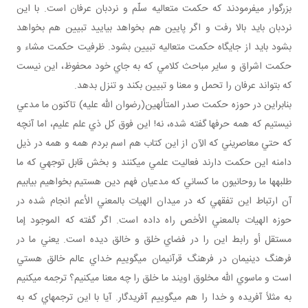
بزرگوار مي‎فرمودند که حکمت متعاليه سلّم و نردبان عرفان است. با اين
نردبان بايد بالا رفت و اگر پايين هم بخواهد بياييد تبيين هم بخواهد
بشود بايد از جايگاه حکمت متعاليه تبيين بشود. ظرفيت حکمت مشاء و
حکمت اشراق و ساير مباحث کلامي که به جاي خود محفوظ، اين نيست
که بتواند عرفان را تحمل و معنا و تبيين بکند و تنزل بدهد.
بنابراين در حوزه حکمت صدر المتألهين(رضوان الله عليه) تاکنون ما مدعي
نيستيم که همه حرف‎ها گفته شده، نه! اين فوق کل ذي علم عليم، اما آنچه
که حتي معاصريني که الآن از اين کتاب هم اسم بردم همه و همه در ذيل
دامنه اين حکمت دارند فعاليت علمي مي‎کنند و بخش قابل توجهي که ما
طلبه‎ها ما روحانيون ما کساني که مدعيان فهم دين هستيم بخواهيم بيابيم
آن ارتباط اين تفقهي که در ميدان الهيات بالمعني الأعم انجام شده در
حوزه الهيات بالمعني الأخص راه داده است. اگر گفته که الموجود إما
مستقل أو رابط اين را در فضاي خلق و خالق ديده است. يعني ما در
فرهنگ ديني‎مان در فرهنگ قرآني‎مان مي‎گوييم خداي عالم خالق هستي
است و ماسوي الله مخلوق اويند ما خلق را چه معنا مي‎کنيم؟ ترجمه مي‎کنيم
به مثلاً آفريده و خدا را هم مي‎گوييم آفريدگار. آيا با اين ترجمه‎اي که به