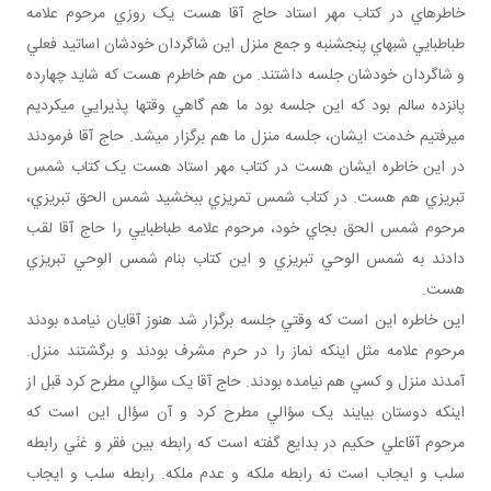
خاطره‎اي در کتاب مهر استاد حاج آقا هست يک روزي مرحوم علامه
طباطبايي شب‎هاي پنج‎شنبه و جمع منزل اين شاگردان خودشان اساتيد فعلي
و شاگردان خودشان جلسه داشتند. من هم خاطرم هست که شايد چهارده
پانزده سالم بود که اين جلسه بود ما هم گاهي وقت‎ها پذيرايي مي‎کرديم
مي‎رفتيم خدمت ايشان، جلسه منزل ما هم برگزار مي‎شد. حاج آقا فرمودند
در اين خاطره ايشان هست در کتاب مهر استاد هست يک کتاب شمس
تبريزي هم هست. در کتاب شمس تمريزي ببخشيد شمس الحق تبريزي،
مرحوم شمس الحق بجاي خود، مرحوم علامه طباطبايي را حاج آقا لقب
دادند به شمس الوحي تبريزي و اين کتاب بنام شمس الوحي تبريزي
هست.
اين خاطره اين است که وقتي جلسه برگزار شد هنوز آقايان نيامده بودند
مرحوم علامه مثل اينکه نماز را در حرم مشرف بودند و برگشتند منزل.
آمدند منزل و کسي هم نيامده بودند. حاج آقا يک سؤالي مطرح کرد قبل از
اينکه دوستان بيايند يک سؤالي مطرح کرد و آن سؤال اين است که
مرحوم آقاعلي حکيم در بدايع گفته است که رابطه بين فقر و غنَي رابطه
سلب و ايجاب است نه رابطه ملکه و عدم ملکه. رابطه سلب و ايجاب