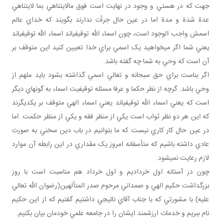
جهت که در هستي و وجود در نهايت است فوق مالايتناهي بما لايتناهي
عدة شدة و مدة اما در عين حال جرأت ندارند بگويند که خداي عالم
اسمش واجب الوجود است، چون اسماء الله توقيفي‎اند اسماء الله توقيفي‎اند
يعني شما اگر مي‎خواهيد يک اسمي براي خدا تعيين کنيد اين متوقف بر
آن است که وحي به شما چه گفته باشد.
اگر بناست براي حق سبحانه و تعالي اسمي گذاشته بشود بايد ملهم از
وحي باشد. گرچه از نظر حکما و عرفا مسئله توقيفيت اسماء به گونه‎اي ديگر
است که يعني اسماء الله توقيفي‎اند يعني اسماء الهي متوقف بر يکديگرند
که اين هر دو نظر ثواب است يکي از منظر فقه و يکي از منظر حکمت. اما
در عين حال کار کاري نيست که ما بتوانيم در باب دين سخني به صورت
عادي داشته باشيم که متأسفانه امروز يک مقداري در اين رابطه آن موارد
لازم رعايت نمي‎شود.
چون در آستانه اول خرداديم و اول خرداد هم مناسبت است با روز
بزرگداشت حکيم الهي و صمداني مرحوم صدر المتألهين(رضوان الله تعالي
عليه) با مشورتي که با جناب آقاي نائيجي داشتيم گفتيم که از اين حکيم
نام ببريم و خدمات ارزشمند ايشان را در جامعه علمي خودمان بيان بکنيم.