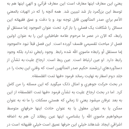
يعني اين معارف اينها معارف است اين معارف قرآني و الهي اينها هم به
توسط اين بزرگمرد باز شد تبيين شد. همه آنچه را که در الهيات بالمعني
الأعم براي صدر المتألهين قابل توجه بود و با دقت و عمق فقيهانه اين
مسائل را شکافت يک فصلي را باز کرد تحت عنوان الموجود إما مستقل أو
رابط، که الآن در عصر ما مرحوم علامه طباطبايي اين را به عنوان اولين
فصل از مباحث تقسيمي فلسف آورده است. اين فصل قبلاً نبود «الموجود
إما مستقل أو رابط» ماسوي الله شده رابط. وجود رابطي ندارد بلکه وجود
رابط دارد. او عين ارتباط است. عين ربط است. ارجاع عليت به تشأن از
دست‎آوردهاي ارزشمند حکيم صدر المتألهين است که وقتي اين بحث را در
جلد دوم اسفار به نهايت رساند فرمود «فبها تمت الفلسفة».
در بحث حرکت جوهري و امثال ذلک مي‎گويد که اين مسئله را من کامل
کرد. اما در بحث ارجاع عليت به تشأن فرمود «فبها تمت الفلسفة» از اين
به بعد عرفان مي‎شود يعني تا زماني که هستي ممکنات را ما نه به عنوان
ممکن يا به عنوان معلول يا به عنوان حادث اينها حرف‎هاي متوسط
مي‎خواهيم ماسوي الله را بشناسي، اينها عين ربط‎اند آن هم به اضافه
اشراقي ايجاد شده‎اند خيلي اين حرف‎ها عميق است خيلي فقيهانه است در