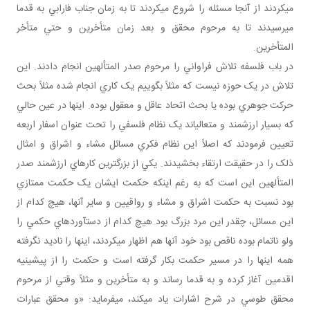
مي‎کردند از آنجا مسئله را شروع مي‎کردند تا به زمان جناب فارابي به قدما
مي‎رسيدند تا به مرحوم محقق و بعد زمان متأخرين و حتي متأخر
المتأخرين.
در باب فلسفه تلاش فراواني را مرحوم صدر المتألهين انجام دادند. اين
تلاش در يک حوزه نيست که مثلاً بگوييم يک کاري انجام شده مثلاً بحث
حرکت جوهري بوده يا بحث اتحاد عاقل و معقول بوده. اينها در عين حالي
که بسيار ارزشمند و متعالي‎اند يک نظام فلسفي را تحت عنوان اسفار اربعه
تعيين فرمودند که اصلاً اين نظام فکري مسائل مشاء و اشراق و امثال
ذلک را در حقيقت ارتقاء بخشيدند. يکي از بزرگ‎ترين کارهاي ارزشمند صدر
المتألهين اين است که به رغم اينکه حکمت ايشان يک حکمت ممتازي
بود نسبت به حکمت اشراق و مشاء و رواقيين و ساير آنها، هيچ کدام از
اين مسائل، چقدر اين مرد بزرگ بود هيچ کدام از دست‎آوردهاي حکمي را
ولو ناتمام بوده ناقص بود خود آنها هم اظهار مي‎کردند، اينها را ناديد نگرفته
همه اينها را در مسير حکمت بکار گرفته است و حکمت را از پيشينيه
اقدمين آغاز کرده و به قدما رساند و به متأخرين و مثلاً وقتي از مرحوم
محقق طوسي در شرح اشارات ياد مي‎کند، مي‎فرمايد: «و محقق عبارات