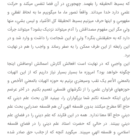
که بسيط الحقيقه را بفهمد. چه‎جوري در آن فضا تنفس مي‎کند و حرکت
علمي دارد خدا مي‎داند. واقعاً تصور ما، ما مي‎گوييم ما به لحاظ لفظي و
مفهومي و اينها حرف مي‎زنيم بسيط الحقيقة کل الأشياء و ليس بشيء منها
ولي مگر اين مفهوم مصداقش را آدم مي‎تواند نزديک بشود؟ مي‎تواند جرأت
دارد که به حقيقتش بنگرد؟ ولي او اين شجاعت را داشت و وارد شد و در
اين رابطه از اين طرف ممکن را به صفر رساند و واجب را هم در نهايت
برد.
اين واجبي که در نهايت است افعالش آثارش اسمائش اوصافش اينجا
چگونه خواهد بود؟ امروزه ما بسيار بسيار نياز داريم که از اين الهيات
بالمعني الأعم يک نقب وسيع‎تري بزنيم به حوزه الهيات بالمعني الأخص و
حوزه‎هاي فراوان علمي را از نگرش‎هاي فلسفي تعميم بکنيم. در آخر عرضم
براي اينکه خسته نکنم شما بزرگواران را، ببينيد الآن بحث علم ديني که
حاج آقا مطرح مي‎کنند بدون فلسفه الهي آن هم فلسفه صدرايي بحث علم
ديني حاج آقا معنا ندارد. همه در اين فکرند که علم ديني را در فضاي علم
ديني ببينند. در حالي که حضرت استاد علم ديني را در فضاي فلسفه
اسلامي و فلسفه الهي مي‎بيند. مي‎گويد آنچه که از جانب حق صادر شده