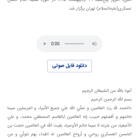
آملی، امروز پنج‌شنبه ۳۱ اردیبهشت ۱۴۰۵ در حوزه علمیه امام حسن
عسکری(علیه‌السلام) تهران برگزار شد.
دانلود فایل صوتی
أعوذ بالله من الشيطان الرجيم
بسم الله الرحمن الرحيم
«الحمد لله ربّ العالمين و صلّي الله علي جميع الأنبياء و المرسلين سيما
خاتمهم و أفضلهم حبيب إله العالمين ابالقاسم المصطفي محمد، و علي
الأصفياء من عترته لا سيما خاتم الأوصياء بقيت الله في العالمين حجت بن
الحسن العسکري روحي و أرواح العالمين له الفداء بهم نتولّي و من