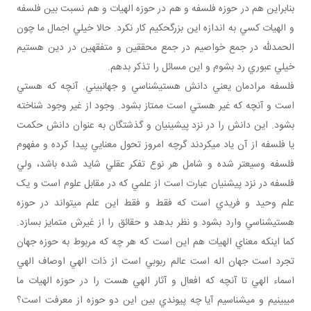
بنابراين هم در حوزه فلسفه و هم در حوزه الهيات و هم نسبت بين فلسفه
و الهيات کسي به اندازه اين بزرگ‎حکيم کار نکرد. حالا خيلي اجمال ما چون
الحمدلله در جمع خواصيم در جمع محققين و متفقهين در دين هستيم
خيلي عبوري رد بشوم و اين مسائل را تذکر بدهم.
فلسفه مرادمان يعني دانش هستي‎شناسي و جهان‎بيني. آنچه که هستي
است و آنچه که غير هستي است ممتاز بشود. وجود از غير وجود شناخته
بشود. اين دانش را در نزد پيشينيان و گذشتگان به عنوان دانش حکمت
يا فلسفه از آن ياد مي‎کردند گرچه امروز تحول معنايي پيدا کرده و مفهوم
فلسفه وسيع‎تر شده و شامل هر نوع تفکر عقلي شايد شده باشد، ولي
فلسفه در نزد پيشنيان عبارت است از علمي که در مقابل علوم است و يک
علم وحيد و فريدي است که فقط و فقط اين علم مي‎تواند در حوزه
هستي‎شناسي وارد بشود و نظر بدهد و حقائق را از غيرش متمايز بسازد.
کما اينکه معناي الهيات هم اين است که هر چه که مربوط به حوزه جهان
تجرد است جهان اله است عالم ربوبي است از ذات الهي اوصاف الهي
اسماء الهي تا آنچه که افعال و آثار الهي هست را در حوزه الهيات ما
مي‎بينيم و مي‎شناسيم آيا چه پيوندي بين اين دو حوزه از معرفت است؟