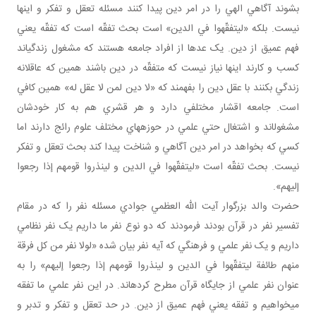
بشوند آگاهي الهي را در امر دين پيدا کنند مسئله تعقل و تفکر و اينها
نيست. بلکه «ليتفقّهوا في الدين» است بحث تفقّه است که تفقّه يعني
فهم عميق از دين. يک عده‎ا از افراد جامعه هستند که مشغول زندگي‎اند
کسب و کارند اينها نياز نيست که متفقّه در دين باشند همين که عاقلانه
زندگي بکنند با عقل دين را بفهمند که «لا دين لمن لا عقل له» همين کافي
است. جامعه اقشار مختلفي دارد و هر قشري هم به کار خودشان
مشغول‎اند و اشتغال حتي علمي در حوزه‎هاي مختلف علوم رائج دارند اما
کسي که بخواهد در امر دين آگاهي و شناخت پيدا کند بحث تعقل و تفکر
نيست. بحث تفقّه است «ليتفقّهوا في الدين و لينذروا قومهم إذا رجعوا
إليهم».
حضرت والد بزرگوار آيت الله العظمي جوادي مسئله نفر را که در مقام
تفسير نفر در قرآن بودند فرمودند که دو نوع نفر ما داريم يک نفر نظامي
داريم و يک نفر علمي و فرهنگي که آيه نفر بيان شده «لولا نفر من کل فرقة
منهم طائفة ليتفقّهوا في الدين و لينذروا قومهم إذا رجعوا إليهم» را به
عنوان نفر علمي از جايگاه قرآن مطرح کرده‎اند. در اين نفر علمي ما تفقه
مي‎خواهيم و تفقه يعني فهم عميق از دين. در حد تعقل و تفکر و تدبر و