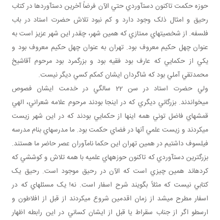
حوزه حکمت تاکنون دست‎آوردي حتي الآن فرضاً آخرين دست‎آوردها در کتاب
رحيق و امثال ذلک وجود دارد و کم نبود تلاش حضرت استاد در باب
فلسفه. از شخصيت‎هاي ممتازي که همين شهر، چقدر اين شهر عزيز است به
عنوان چهل حکيم معروف بود. تهران به عنوان چهل حکيم معروف بود و
يکي از حکمايي که عارف بود فقيه بود و بزرگمرد بود مرحوم آقاشيخ
محمدتقي آملي بود که شاگردان ايشان کم‎کم کسي ديگر نيست.
ولي حضرت استاد در سن 22 سالگي در خدمت ايشان فصوص
مي‎خواندند. بزرگاني ديگري که در اينجا بودند مرحوم علامه شعراني، الهي
قمشه‎اي فاضل توني همه اينها از حکمايي بودند که در اين شهر زيست
مي‎کردند و زيست علمي آنها در فضاي حکمت بود. ما مدرسه‎اي بنام مدرسه
فيلسوف داشتيم در همين تهران اين حکما نام‎آوران عصر حاضر ما هستند.
بزرگ‎ترين دست‎آوردي که تاکنون حوزه‎هاي علميه با همه تلاش و کوششي که
کرده‎اند همين چيزي است که الآن در رحيق موجود است. رحيق يک
کتابي نيست که مثلاً بگويند شرح اسفار است. نه! يک مسئله‎اي که در
اسفار مطرح مي‎شد از زمان اقدمين شروع مي‎کردند از قبل از افلاطون و
ارسطو اگر از جناب سقراط يا قبل از ايشان کساني در اين رابطه اظهار