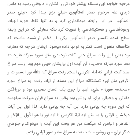
مرحوم خواجه اين مسئله بيشتر خودش را نشان داد وقتي رسيد به دامن
درياي علم مرحوم صدر المتألهين خيلي نزج پيدا کرد. خيلي صدر
المتألهين در اين رابطه ميدان‎داري کرد و نه تنها فقط حوزه الهيات
وجودشناسي و هستي‎شناسي را تقويت کرد بلکه معارفي که در اين رابطه
سطح آمده تفسير صدر المتألهين يکي از ذخائر ارزشمند ماست که
متأسفانه مغفول است کمتر به او بها داده مي‎شود. ايشان هر چه که معارف
بود يعني اول رفت سراغ حتي آيات توحيدي مثل سوره مبارکه «توحيد»
بعد سوره مبارکه «حديد» آن آيات اول برايشان خيلي مهم بود. رفت سراغ
سيد آيات قرآني که آية الکرسي است. رفت سراغ آيه «الله نور السموات و
الأرض مثل نوره کمشکاة» سراغ اين دسته از آيات رفت. به سراغ سوره
«سجده» سوره «اعلي» اينها را چون يک انسان بصيري بود و نورافکن
عقلاني و وحياني براي او روشن بود وقتي به سراغ قرآن مي‎رفت مي‎فهميد
که اين سوره چه پيامي دارد اين آيه چه پيامي دارد. لذا اول اين آيات
درخشان قرآني را به مثل آيه آية الکرسي يا آيه نور يا هو الأول و الآخر و
الظاهر و الباطن که مي‎گفت من هر وقت اين آيات را مي‎خواندم جلوه‎اي
ديگر براي من روشن مي‎شد بعد به سراغ ساير صور قرآني رفتم.