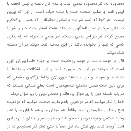
محدوده اله، شر محدوده عدمي است يا عدم کان ناقصه يا ليس ناقصه يا
ليس تامه. يا سلب صحت است يا سلب حيات است از اين که بيرون
نيست. هر کجا که اسم شر بود براساس تحقيقاتي که همين بزرگ‎حکيم
صمداني مرحوم صدر المتألهين در جلد هفت اسفار بحث خير و شر را
مطرح کردند شر جز امر عدمي نيست. امر عدمي به حوزه اله راه ندارد.
کسي که اينها را نخوانده باشد در اين مسئله شک مي‎کند در آن مسئله
شک مي‎کند.
الآن بر عهده ماست بر عهده روحانيت است بر عهده فلسفه‎ورزان الهي
است که بتوانند در اين حوزه ورود کنند و اين اشکالات و نقدها را
بشناسند و بفهمند و جواب بدهند چون الآن واقعاً بزرگ‎ترين دشمني که
براي دين است همين دشمني فلسفه‎دينان است يعني کساني هستند که
در باب فلسفه دين را زير سؤال برده‎اند و مسائل ديني را زير سؤال بردند.
خدا را شکر مي‎کنيم که در موقعيتي باهم داريم صحبت مي‎کنيم که موقعيت
فتح و ظفر و ظفرمندي است واقعاً. هم ميدان ما و هم خيابان ما را عطر
وجود اسلامي و توحيدي پر کرده و غلبه و ظفر و نصر را خداي عالم بر اين
امت آورده. شايد پنج شش ماه قبل اصلاً يا حتي کمتر فکر نمي‎کرديم که در