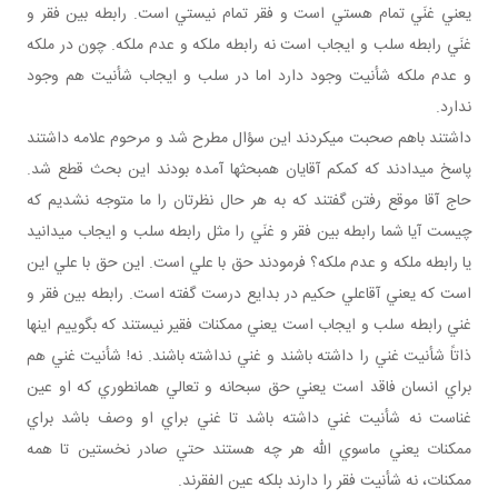
يعني غنَي تمام هستي است و فقر تمام نيستي است. رابطه بين فقر و
غنَي رابطه سلب و ايجاب است نه رابطه ملکه و عدم ملکه. چون در ملکه
و عدم ملکه شأنيت وجود دارد اما در سلب و ايجاب شأنيت هم وجود
ندارد.
داشتند باهم صحبت مي‎کردند اين سؤال مطرح شد و مرحوم علامه داشتند
پاسخ مي‎دادند که کم‎کم آقايان هم‎بحث‎ها آمده بودند اين بحث قطع شد.
حاج آقا موقع رفتن گفتند که به هر حال نظرتان را ما متوجه نشديم که
چيست آيا شما رابطه بين فقر و غنَي را مثل رابطه سلب و ايجاب مي‎دانيد
يا رابطه ملکه و عدم ملکه؟ فرمودند حق با علي است. اين حق با علي اين
است که يعني آقاعلي حکيم در بدايع درست گفته است. رابطه بين فقر و
غني رابطه سلب و ايجاب است يعني ممکنات فقير نيستند که بگوييم اينها
ذاتاً شأنيت غني را داشته باشند و غني نداشته باشند. نه! شأنيت غني هم
براي انسان فاقد است يعني حق سبحانه و تعالي همان‎طوري که او عين
غناست نه شأنيت غني داشته باشد تا غني براي او وصف باشد براي
ممکنات يعني ماسوي الله هر چه هستند حتي صادر نخستين تا همه
ممکنات، نه شأنيت فقر را دارند بلکه عين الفقرند.