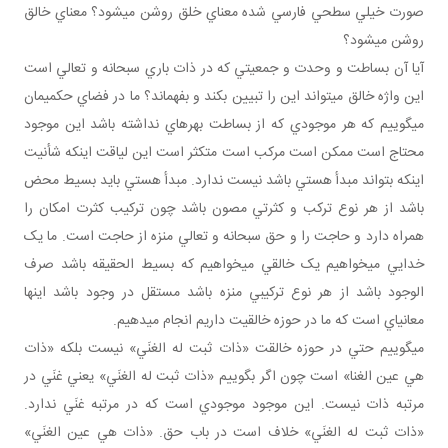
صورت خيلي سطحي فارسي شده معناي خلق روشن مي‎شود؟ معناي خالق
روشن مي‎شود؟
آيا آن بساطت و وحدت و جمعيتي که در ذات باري سبحانه و تعالي است
اين واژه خالق مي‎تواند اين را تبيين بکند و بفهماند؟ ما در فضاي حکمي‎مان
مي‎گوييم که هر موجودي که از بساطت بهره‎اي نداشته باشد اين موجود
محتاج است ممکن است مرکب است متکثر است اين لياقت اينکه شأنيت
اينکه بتواند مبدأ هستي باشد نيست ندارد. مبدأ هستي بايد بسيط محض
باشد از هر نوع ترکب و کثرتي مصون باشد چون ترکيب کثرت امکان را
همراه دارد و حاجت را و حق سبحانه و تعالي منزه از حاجت است. ما يک
خدايي مي‎خواهيم يک خالقي مي‎خواهيم که بسيط الحقيقه باشد صرف
الوجود باشد از هر نوع ترکيبي منزه باشد مستقل در وجود باشد اينها
معاني‎اي است که ما در حوزه خالقيت داريم انجام مي‎دهيم.
مي‎گوييم حتي در حوزه خالقت «ذات ثبت له الغنَي» نيست بلکه «ذات
هي عين الغنا» است چون اگر بگوييم «ذات ثبت له الغنَي» يعني غنَي در
مرتبه ذات نيست. اين موجود موجودي است که در مرتبه غنَي ندارد.
«ذات ثبت له الغنَي» خلاف است در باب حق. «ذات هي عين الغنَي»