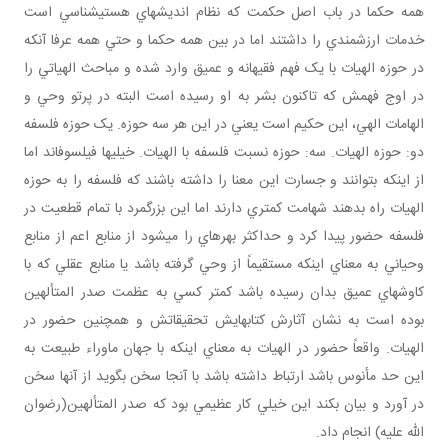
همه حکما در باب اصل حکمت که نظام انديشه‎اي هستي‎شناسي است
خدمات ارزشمندي را داشتند اما در بين همه حکما و حتي همه عرفا آنکه
در حوزه الهيات با يک فهم فقيهانه و عميق وارد شده و مباحث الهياتي را
در اوج فهمش که تاکنون بشر به او رسيده است البته در پرتو وحي و
الهامات الهي، اين حکيم است يعني در اين هر سه حوزه. يک حوزه فلسفه
دو: حوزه الهيات. سه: حوزه نسبت فلسفه با الهيات. خيلي‎ها فيلسوف‎اند اما
از اينکه بتوانند و جسارت اين معنا را داشته باشند که فلسفه را به حوزه
الهيات راه بدهند شهامت کمتري دارند اما اين بزرگمرد با تمام قطعيت در
فلسفه حضور پيدا کرد و حداکثر بهره‎اي را مي‎شود از منابع اعم از منابع
وحياني به معناي اينکه مستقيماً از وحي گرفته باشد يا منابع عقلي که با
کاوش‎هاي عميق بدان رسيده باشد کمتر کسي به عظمت صدر المتألهين
بوده است به نشان آثارش کتاب‎هايش تحقيقاتش و همچنين حضور در
الهيات. واقعاً حضور در الهيات به معناي اينکه با جهان ماوراء طبيعت به
اين حد مأنوس باشد ارتباط داشته باشد با آنجا سخن بگويد از آنها سخن
در آورد و بيان بکند اين خيلي کار عظيمي بود که صدر المتألهين(رضوان
الله عليه) انجام داد.