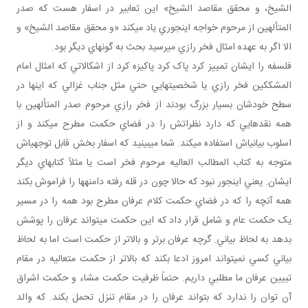
الشيخ، و محقق مقاصد الشيخ» اين تعابير در اسفار هست که صدر
المتألهين از مرحوم خواجه اين‎جوري ياد مي‎کند «و محقق مقاصد الشيخ» و
الا اگر به عهده امثال فخر رازي مي‎رسيد بحث به گونه‎اي ديگر بود.
فلسفه را ايشان تمييز کرد پاک کرد پاکيزه کرد از اشکالاتي که امثال امام
المشککين فخر رازي يا شخصيت‎هايي حتي مثل جناب غزالي که اينها در
سطح خودشان بسيار بزرگ بودند از فخر رازي مرحوم صدر المتألهين با
همه نقدهايي که دارد نظراتش را در فضاي حکمت مطرح مي‎کند و از
اسلوب بياني‎اش استفاده مي‎کند. شما مي‎بينيد که اسفار بخش قابل توجهي‎اش
متوجه به کتاب المطالب العاليه مرحوم فخر است يا مثلاً کتاب‎هاي ديگر
ايشان. يعني اين‎جور نبود که حالا چون در قله رفته دامنه‎ها را فراموش بکند
همه آنچه را که در فضاي حکمت کلام عرفان مطرح بود همه را در مسير
يک حکمت عام و شامل قرار داد که اين حکمت مي‎تواند عرفان را پوشش
بدهد به لحاظ بياني. گرچه عرفان برتر و بالاتر از حکمت است اما به لحاظ
بياني کسي نمي‎تواند امروز ادعا بکند که بالاتر از حکمت متعاليه در مقام
تبيين عرفان ما مطلبي داريم. حتماً ظرفيت حکمت مشاء و حکمت اشراق
آن توان را ندارد که بتواند عرفان را در مقام تنزل تحمل بکند. که والد