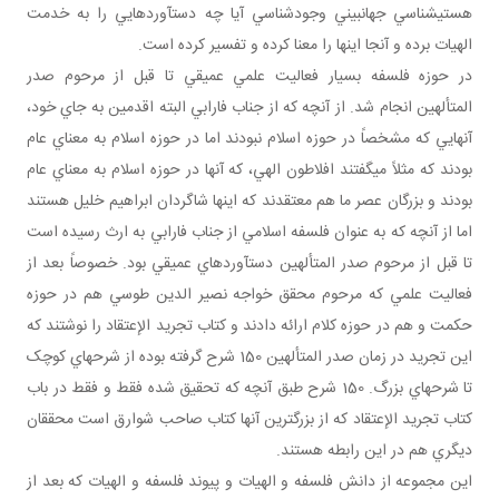
هستي‎شناسي جهان‎بيني وجودشناسي آيا چه دست‎آوردهايي را به خدمت
الهيات برده و آنجا اينها را معنا کرده و تفسير کرده است.
در حوزه فلسفه بسيار فعاليت علمي عميقي تا قبل از مرحوم صدر
المتألهين انجام شد. از آنچه که از جناب فارابي البته اقدمين به جاي خود،
آنهايي که مشخصاً در حوزه اسلام نبودند اما در حوزه اسلام به معناي عام
بودند که مثلاً مي‎گفتند افلاطون الهي، که آنها در حوزه اسلام به معناي عام
بودند و بزرگان عصر ما هم معتقدند که اينها شاگردان ابراهيم خليل هستند
اما از آنچه که به عنوان فلسفه اسلامي از جناب فارابي به ارث رسيده است
تا قبل از مرحوم صدر المتألهين دست‎آوردهاي عميقي بود. خصوصاً بعد از
فعاليت علمي که مرحوم محقق خواجه نصير الدين طوسي هم در حوزه
حکمت و هم در حوزه کلام ارائه دادند و کتاب تجريد الإعتقاد را نوشتند که
اين تجريد در زمان صدر المتألهين 150 شرح گرفته بوده از شرح‎هاي کوچک
تا شرح‎هاي بزرگ. 150 شرح طبق آنچه که تحقيق شده فقط و فقط در باب
کتاب تجريد الإعتقاد که از بزرگ‎ترين آنها کتاب صاحب شوارق است محققان
ديگري هم در اين رابطه هستند.
اين مجموعه از دانش فلسفه و الهيات و پيوند فلسفه و الهيات که بعد از