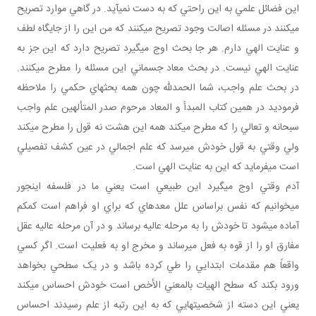
اين فضائل علمي به اين راحتي که به دست نمي‎آيد. در گاهي موارد تصريح
مي‎کنند در مسئله اصالت وجود تصريح مي‎کنند که من اين را از جايگاه لطف
و عنايت الهي دارم. هر جا بحث اوج مي‎گيرد تصريح دارد که اين جز به
عنايت الهي نيست. در بحث معاد جسماني اين مسئله را مطرح مي‎کنند.
در بحث علم واجب، شما الحمدلله چون همه بحث‎هاي حکمي را ملاحظه
فرموديد در همين کتاب المبدأ و المعاد مرحوم صدر المتألهين علم واجب
سبحانه و تعالي را که مطرح مي‎کند همه اين هشت نه قول را مطرح مي‎کند
ولي وقتي به قول خودش مي‎رسد که علم اجمالي در عين کشف تفصيلي
است مي‎فرمايد که اين به عنايت الهي است.
آدم وقتي اوج مي‎گيرد اين طبيعي است يعني ما در فلسفه اين‎جور
مي‎خوانيم که نفس براساس علل معده‎اي که براي او فراهم است کم‎کم
آماده مي‎شود تا خودش را به مرحله عاليه برساند و در آن مرحله عاليه عقل
مفارق او را از قوه به فعل مي‎رساند و مخرج او به فعليت است. اگر کسي
واقعاً هم مقدمات ابتدايي را طي کرده باشد و در يک سطحي بخواهد
ورود بکند که سطح الهيات بالمعني الأخص است خودش احساس مي‎کند
يعني اين دسته از شخصيت‎هايي که به اين رتبه از علم رسيدند احساس