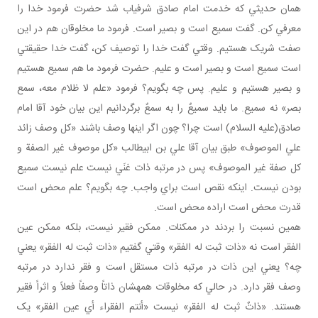
همان حديثي که خدمت امام صادق شرفياب شد حضرت فرمود خدا را
معرفي کن. گفت سميع است و بصير است. فرمود ما مخلوقان هم در اين
صفت شريک هستيم. وقتي گفت خدا را توصيف کن، گفت خدا حقيقتي
است سميع است و بصير است و عليم. حضرت فرمود ما هم سميع هستيم
و بصير هستيم و عليم. پس چه بگويم؟ فرمود «علم لا ظلام معه، سمع
بصر» نه سميع. ما بايد سميعٌ را به سمعٌ برگردانيم اين بيان خود آقا امام
صادق(عليه السلام) است چرا؟ چون اگر اينها وصف باشند «کل وصف زائد
علي الموصوف» طبق بيان آقا علي بن ابيطالب «کل موصوف غير الصفة و
کل صفة غير الموصوف» پس در مرتبه ذات غنَي نيست علم نيست سميع
بودن نيست. اينکه نقص است براي واجب. چه بگويم؟ علم محض است
قدرت محض است اراده محض است.
همين نسبت را بردند در ممکنات. ممکن فقير نيست، بلکه ممکن عين
الفقر است نه «ذات ثبت له الفقر» وقتي گفتيم «ذات ثبت له الفقر» يعني
چه؟ يعني اين ذات در مرتبه ذات مستقل است و فقر ندارد در مرتبه
وصف فقر دارد. در حالي که مخلوقات همه‎شان ذاتاً وصفاً فعلاً و اثراً فقير
هستند. «ذاتٌ ثبت له الفقر» نيست «أنتم الفقراء أي عين الفقر» يک