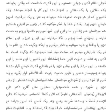
کجاي نظام اکنون جهاني هستيم و اين قدرت خداست که وقتي بخواهد
يک انقلابي را يک بعثتي را انجام بده اين کار را انجام مي‎دهد. يک
کشوري که از هر جهت ضعيف شد مي‎تواند به عنوان يک ابرقدرت امروز
جهاني ظهور پيدا بکند و خدا را شکر مي‎کنيم که در چنين موقعيتي هستيم
هم مردانمان هم زنانمان. ما وقتي اين شب‎ها مي‎بينيم خانم‎ها پرچم به دست
دارند و نيمه‎هاي شب پرچم را نگه مي‎دارند اين ايران عزيز را اين اسلام
عزيز را واقعاً بر خود مي‎باليم و فخر مي‎کنيم و اينکه چگونه خداي عالم ما را
در يک شرايطي بوديم که سخت بود شما مي‎ديديد که چگونه است اما
اکنون به لطف و عنايت الهي خدا إن‎شاءالله اين کشور را اين نظام را اين
جامعه را اين مردم را اين وطن عزيز را در بلنداي قدرت جهاني قرار بده تا
بتواند زمينه‎ساز حضور و ظهور حضرت بقيت الله الأعظم قرار بگيرد و ياد
کنيم از شهدايمان از شهداي ميدانمان سلحشورانمان فرماندهانمان از رهبر
عزيز و شهيد و همه شخصيت‎هاي ممتازي مثل آقاي دکتر علي
لاريجاني(رضوان الله تعالي عليه) که الآن کاملاً احساس مي‎شود که «في
الإسلام ثلمة لا يسدها شيء» يعني چه. يک کسي که امروز بتواند در
ميادين بين‎المللي سياست‎مدارانه حرف بزند قدرتمندانه و با قاطعيت تمام