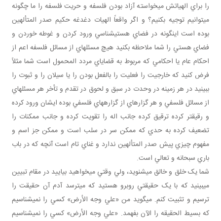
را براي الهياتش مي‎خواسته آزاد بودن فلسفه و حريت فلسفه را ما چگونه
مي‎توانيم توجيه بکنيم؟ و اگر واقعاً الهيات دغدغه حکيم صدر المتألهين
بوده است اين‎گونه در فضاي هستي‎شناسي ورود کردن و غوطه خوردن و
فضاي هستي را شما ملاحظه بکنيد هيچ مسئله‎اي از مسائل فلسفه اعم از
احکام عام يا احکامي که مربوط به قضاياي مردد المحمول است شما مثلاً
فرض کنيد که خارجيت را فعليت را بالفعل بودن را يا سيلان را و ثبوت را
ببينيد در هر زمينه در وحدت در سبق و لحوق در تقدم و تأخر هر مسئله‎اي
از مسائل فلسفي و هر گزاره‎اي از گزاره‎هاي فلسفي بوده ايشان ورود کرده
و رقيق‎تر کرده ترقيق کرده جانب اله را تقويت کرده و جانب ممکنات را
تضعيف کرده به حدي که ممکن سر در سلب است و ممکن جز اسم و
مفهوم چيزي پيش صدر المتألهين ندارد و غناي تام است آنچه که در باب
باري سبحانه و تعالي است.
شما يک خلق و خالق مي‎شنويد، ولي وقتي مي‎خواهيد بياييد در مقام تبيين
مي‎بينيد که با يک حقيقتي روبرو هستيد که مي‎ترسد آدم آن حقيقت را
ترسيم و تثبيت کنم. مي‎گويد من «علي وجه الأرض» کسي را نمي‎شناسيم
که بسيط الحقيقه را الآن بفهمد. «علي وجه الأرض» کسي را نمي‎شناسيم