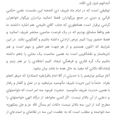
أعدائهم نتبرّء إلي الله».
توفيقي است که در ايام ماه شريف ذي الحجه اين نشست علمي حکمي
قرآني و ديني در جمع بزرگواران فضلا اساتيد برادران بزرگوار خواهران
گرامي برقرار است همان‎طوري که جناب آقاي نائيجي هم اشاره داشتند ما
هم واقعاً مشتاق بوديم که در يک فرصت مناسبي محضر شريف اساتيد و
فضلا حضور پيدا کنيم عرض ارادتي داشته باشيم و گفتگويي باشد. در اين
شرايط که اکنون هستيم و از هر جهت هم خطير و مهم است و هم
تاريخ‎ساز و نقش‎آفرين است به همين مناسبت يک بحثي را باهم داشته
باشيم يک گره فکري و فرهنگي ايجاد کنيم اعتقادي را بر هم زنيم و
إن‎شاءالله نکاتي که مفيد به حال همه ما باشد بيان بشود.
آغاز مي‎کنم عرايضم را با حديثي از آقا امام باقر(عليه السلام) که «يبقر العلم
بقرا». حتماً با اين حريث شريف مأنوسيد مرتبطيد و در عمل و گفتار و رفتار
با همين حديث شريف مأنوسيد. حضرت فرمود سه امر است که خواسته‎اي
و دعايي از آن بالاتر نيست. اگر کسي بخواهد از درگاه الهي خواسته‎اي را
مطرح کند از اين سه بالاتر نيست «ثلاث لم يسأل الله عز و جل بمثلهنّ»
سه خواسته و مطلب است که به عظمت اين سه در تقاضاي و استدعاي از