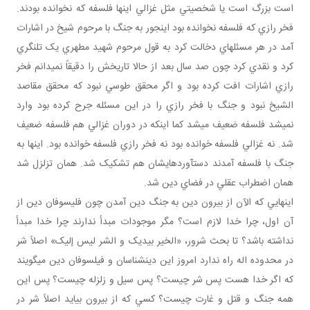
است بزرگ است يا شخصيتي مثل غزالي اينها فلسفه که نخوانده بودند.
فخر رازي که فلسفه نخوانده بود اين‎جور به جنگ با مرحوم شيخ در اشارات
آمد در هر مسئله‎اي دخالت کرد به قول مرحوم شهيد مطهري يک تلنگري
کرد و نقدي کرد چون صد سال بعد از حالا تاريخش را دقيقاً نمي‎دانم فخر
رازي اشارات افت کرده بود و اگر محقق طوسي نبود که محقق مقاصد
الشيخ نبود و جنگ با فخر رازي را در اين مسئله جرح کرده بود وارد
نمي‎شد فلسفه ضعيف مي‎شد کما اينکه در دوران غزالي هم فلسفه ضعيف
شد. نه غزالي فلسفه خوانده بود نه فخر رازي فلسفه خوانده بود. اينها به
جنگ با فلسفه آمدند دست‎آوردهايشان هم تشکيک شد. همان تزلزل شد
همان اضطراب عقلي در فضاي دين شد.
اينهايي که الآن از بيرون دين به جنگ دين آمدن چون فليسوفان دين از
آن اول، چرا خدا لازم است؟ مگر موجودات مبدأ ندارند چرا خدا مبدأ
نداشته باشد؟ تا بحث شرور، «الخير بيديک و الشر ليس إليک» اصلاً شر
در محدوده اله راه ندارد امروز اين دين‎شناسان و فيلسوفان دين مي‎گويند
که اگر خدا هست پس شر چيست؟ پس سيل و زلزله چيست؟ پس اين
همه جنگ و قتل و غارت چيست؟ کسي که از بيرون بيايد اصلاً شر در