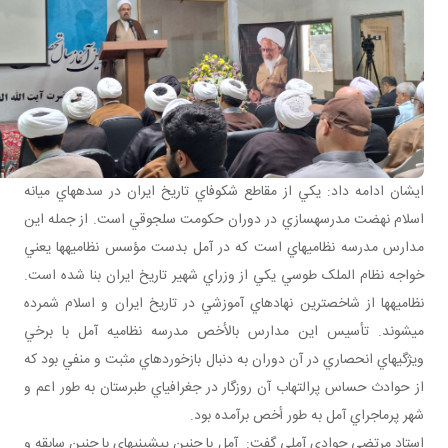
ایشان ادامه داد: يکي از مقاطع شکوفاي تاريخ ايران در سده هاي ميانه
اسلام نهضت مدرسه سازي در دوران حکومت سلجوقي است. از جمله اين
مدارس مدرسه نظاميه اي است که در آمل بدست مؤسس نظاميه ها يعني
خواجه نظام الملک طوسي يکي از وزراي شهير تاريخ ايران بنا شده است.
نظاميه ها از شاخص ترين نهاد هاي آموزشي در تاريخ ايران و اسلام شمرده
مي شوند. تأسيس اين مدارس بالأخص مدرسه نظاميه آمل با برخي
ويژگي هاي انحصاري در آن دوران به دنبال بازخوردهاي مثبت و منفي بود که
از حوادث حساس پرالتهاب آن روزگار در جغرافياي طبرستان به طور اعم و
شهر پرماجراي آمل به طور أخص برآمده بود.
استاد مرتضی جوادی آملی گفت: آمل با چنين يپشينيه اي با چنين سابقه و