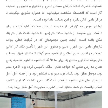
هستيد، حضرت استاد کارشان مسائل علمي و تحقيق و تدوين و تصنيف
آثار است که الحمدلله مشاهده مي فرماييد اما همواره تشويق مي کردند تا
مراکز علمي شکل بگيرد و اين رسالت علما بوده است.
ایشان سپس به گزارشی از مدرسه در حال ساخت اشاره کرده و بیان
داشت: اين مدرسه از حدود 2500 متر زمين تا حدود هفت هزار متر بناء
شکل يافته است. ايجاد چنين مجموعه اي که در شرايط فعلي بتواند
نيازهاي علمي اين شهر را ديني و معنوي اين شهر را تأمين بکند کار آساني
نيست. در اقليم عظيم اسلامي از قاهره مصر گرفته تا مناطق شرق اوسط و
خاورميانه تمام اين مناطق به ايران ما کلاً نُه تا نظاميه داشتيم. نظاميه يعني
همان مدارس علمي که خواجه نظام الملک تأسيس کرده بود. قاهره مصر
بود، موصل عراق بود، بغداد بود، مرو بود، نيشابور بود و از جمله آمل. آمل
در هزار سال قبل نظاميه داشت. دانشگاه علمي داشت که اين نظاميه
کم کم توانست در همه مناطق شمال کشور با محوريت آمل شکل پيدا بکند.