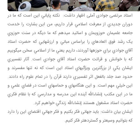
استاد مرتضی جوادی آملی اظهار داشت: نکته پاياني اين است که ما در
دوران جديدي از معرفت اسلامي قرار داريم، من اين بشارت را خدمت
جامعه علمي مان حوزوي مان و اساتيد مي دهم که ما ديگه در سنت حوزوي
يک رشد فوق العاده اي را براساس مباني و ارزش هايي که حضرت استاد
آقاي جوادي براي حوزه ها آوردند، داریم يعني ما از اسلامي سخن مي گوييم
که با خوانش و قرائت حضرت استاد آقاي جوادي است. آثار تفسيري
ايشان يکي از بزرگ ترين ويژگي هاي استاد اين است که نه تنها مفسرند و
حدود صد جلد بالفعل اثر تفسيري دارند قرآن را در تمام علوم راه دادند.
اين خيلي مهم است. و اين هنگامه اي و حماسه اي است در فضاي علمي و
ما در اين مکتب إن شاءالله آينده اين مدرسه و مدارسي که با نظام فکري
حضرت استاد مشغول هستند إن شاءالله زندگي خواهيم کرد.
ایشان بیان داشت: بايد جهانی فکر بکنيم و فکر جهاني اقتضاي اين را دارد
که بتوانيم وسيع تر و گسترده تر فکر کنيم.