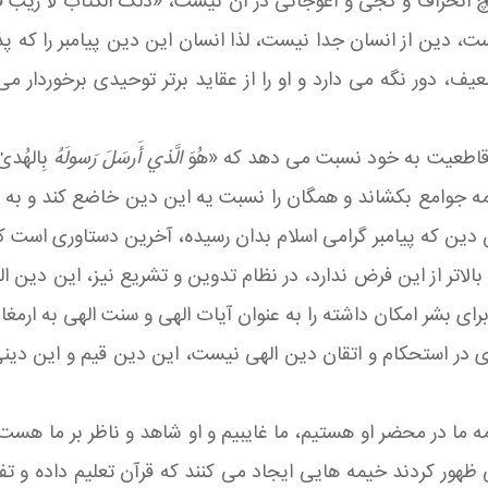
چ انحراف و کجی و اعوجانی در آن نیست، «ذلک الکتاب لا ریب ف
 است، دین از انسان جدا نیست، لذا انسان این دین پیامبر را که
، دور نگه می دارد و او را از عقاید برتر توحیدی برخوردار می 
 قاطعیت به خود نسبت می دهد که «هُوَ
الَّذي أَرسَلَ رَسولَهُ
بِالهُدىٰ
رخ همه جوامع بکشاند و همگان را نسبت یه این دین خاضع کند و 
ن دین که پیامبر گرامی اسلام بدان رسیده، آخرین دستاوری است که 
ر از این فرض ندارد، در نظام تدوین و تشریع نیز، این دین الهی 
رای بشر امکان داشته را به عنوان آیات الهی و سنت الهی به ارمغا
در استحکام و اتقان دین الهی نیست، این دین قیم و این دینی
ما در محضر او هستیم، ما غایبیم و او شاهد و ناظر بر ما هست 
 ظهور کردند خیمه هایی ایجاد می کنند که قرآن تعلیم داده و ت