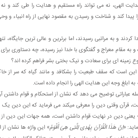
دایت الهی، نه می تواند راه مستقیم و هدایت را طی کند و ن
 پیدا کند و شناخت و رسیدن به مقصود نهایی از راه انبیاء و 
ا کردند و به مراتبی رسیدند، اما برترین و عالی ترین جایگاه، تن
ه و به مقام معراج و گفتگوی با خدا نیز رسیده، چه دستاوری بر
 نوع زمینه ای برای سعادت و نیک بختی بشر فراهم کرده اند؟
ن است که سقف طبعیت را بشکافد و مانند گیاه که سر از خاک ب
 به ابلغ وجه این هدایت الهی را انجام داده است.
ه عباراتی توضیح می دهد که نشان از استحکام و قوام داشتن آ
ن است، قرآن وقتی دین را معرفی میکند می فرماید که این دین یک
مَةِ» یعنی دین در نهایت قوام داشتن است، همه جهات این دین از 
ید: «
اِنَّ هَذَا الْقُرْآنَ یِهْدِی لِلَّتِی هِیَ أَقْوَمُ
» این واژه ها نشان از 