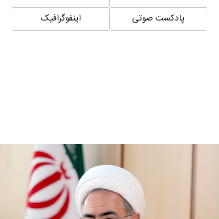
پادکست صوتی
اینفوگرافیک